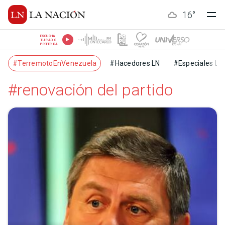
16
°
ESCUCHÁ
TU RADIO
PREFERIDA
#TerremotoEnVenezuela
#Hacedores LN
#Especiales LN
#renovación del partido