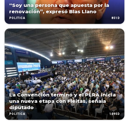
“Soy una persona que apuesta por la
renovación”, expresó Blas Llano
851D
POLÍTICA
La Convención terminó y el PLRA inicia
una nueva etapa con Fleitas, señala
diputado
1095D
POLÍTICA