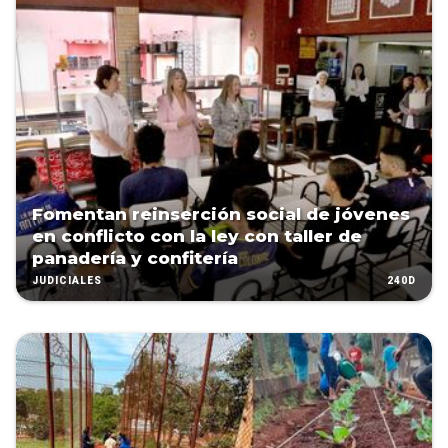
Fomentan reinserción social de jóvenes
en conflicto con la ley con taller de
panadería y confitería
240D
JUDICIALES