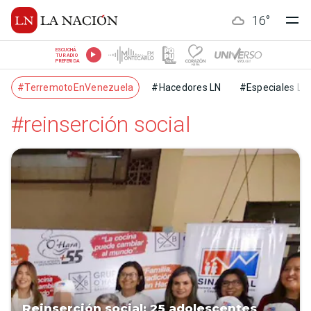
16
°
ESCUCHÁ
TU RADIO
PREFERIDA
#TerremotoEnVenezuela
#Hacedores LN
#Especiales LN
#reinserción social
Reinserción social: 25 adolescentes