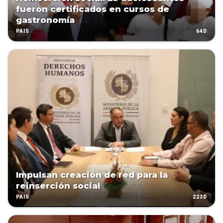
fueron certificados en cursos de
gastronomía
64D
PAÍS
Impulsan creación de red para la
reinserción social
223D
PAÍS