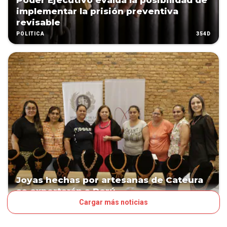
Poder Ejecutivo evalúa la posibilidad de
implementar la prisión preventiva
revisable
354D
POLÍTICA
Joyas hechas por artesanas de Cateura
se exportarán a Perú
Cargar más noticias
500D
PAÍS