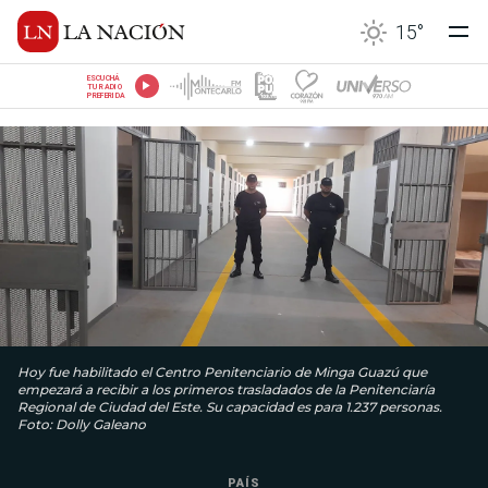
15
°
ESCUCHÁ
TU RADIO
PREFERIDA
Hoy fue habilitado el Centro Penitenciario de Minga Guazú que
empezará a recibir a los primeros trasladados de la Penitenciaría
Regional de Ciudad del Este. Su capacidad es para 1.237 personas.
Foto: Dolly Galeano
PAÍS