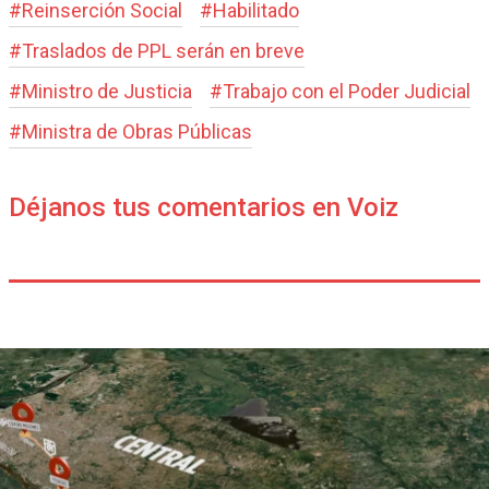
#
Reinserción Social
#
Habilitado
#
Traslados de PPL serán en breve
#
Ministro de Justicia
#
Trabajo con el Poder Judicial
#
Ministra de Obras Públicas
Déjanos tus comentarios en Voiz