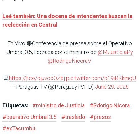
Leé también: Una docena de intendentes buscan la
reelección en Central
En Vivo 🔴Conferencia de prensa sobre el Operativo
Umbral 3.5, liderada por el ministro de
@MJusticiaPy
@RodrigoNicoraV
💻
https://t.co/ojuvocOZbj
pic.twitter.com/b19iRKkmgU
— Paraguay TV (@ParaguayTVHD)
June 29, 2026
Etiquetas:
#
ministro de Justicia
#
Rdorigo Nicora
#
operativo Umbral 3.5
#
traslado
#
presos
#
exTacumbú