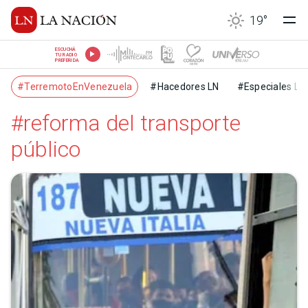
19
°
ESCUCHÁ
TU RADIO
PREFERIDA
#TerremotoEnVenezuela
#Hacedores LN
#Especiales LN
#reforma del transporte
público