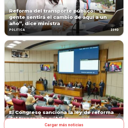
Reforma del transporte público: “La
gente sentirá el cambio de aquí a un
año”, dice ministra
239D
POLÍTICA
El Congreso sanciona la ley de reforma
del transporte público
Cargar más noticias
239D
POLÍTICA