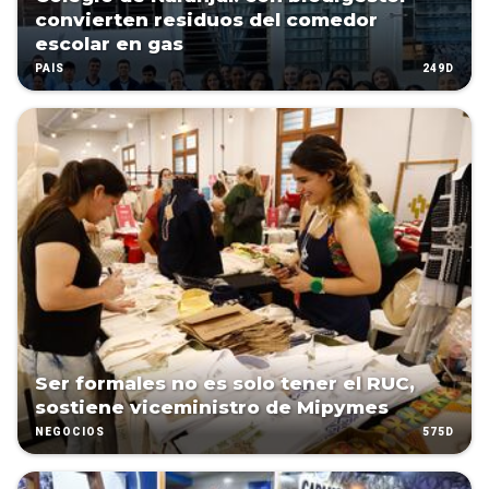
convierten residuos del comedor
escolar en gas
249D
PAÍS
Ser formales no es solo tener el RUC,
sostiene viceministro de Mipymes
575D
NEGOCIOS