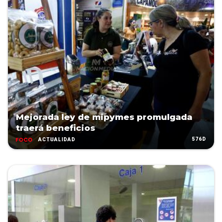
Mejorada ley de mipymes promulgada
traerá beneficios
576D
ACTUALIDAD