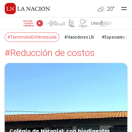
20
°
ESCUCHÁ
TU RADIO
PREFERIDA
#TerremotoEnVenezuela
#Hacedores LN
#Especiales LN
#Reducción de costos
Colegio de Naranjal: con biodigestor