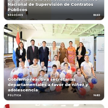
Nacional de Supervisión de Contratos
Públicos
844D
NEGOCIOS
Gobierno reactiva secretarías
departamentales a favor de niñez y
adolescencia
968D
POLÍTICA