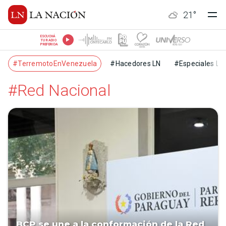
21
°
ESCUCHÁ
TU RADIO
PREFERIDA
#TerremotoEnVenezuela
#Hacedores LN
#Especiales LN
#Red Nacional
BCP se une a la conformación de la Red