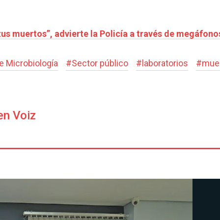
tus muertos”, advierte la Policía a través de megáfono
e Microbiología
#
Sector público
#
laboratorios
#
mue
en Voiz