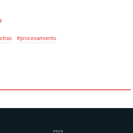
s
stras
#
procesamiento
FOCO