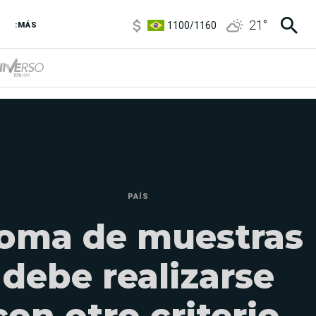
1100
/
1160
21
°
3,8
/
4
:MÁS
6850
/
7200
5900
/
5960
PAÍS
oma de muestras
debe realizarse