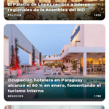
El Palacio de López recibió a líderes
regionales de la Asamblea del BID
145D
POLÍTICA
Ocupación hotelera en Paraguay
alcanzó el 80 % en enero, fomentando el
turismo interno
178D
NEGOCIOS