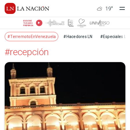
19
°
ESCUCHÁ
TU RADIO
PREFERIDA
#TerremotoEnVenezuela
#Hacedores LN
#Especiales LN
#recepción