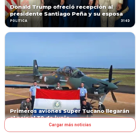
Donald Trump ofreció recepción al
presidente Santiago Peña y su esposa
314D
POLÍTICA
Primeros aviones Super Tucano llegarán
al país el 30 de junio
Cargar más noticias
425D
POLÍTICA