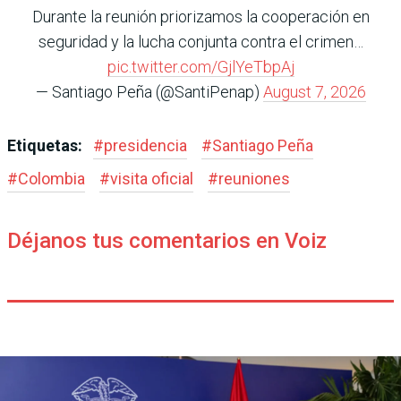
Durante la reunión priorizamos la cooperación en
seguridad y la lucha conjunta contra el crimen…
pic.twitter.com/GjlYeTbpAj
— Santiago Peña (@SantiPenap)
August 7, 2026
Etiquetas:
#
presidencia
#
Santiago Peña
#
Colombia
#
visita oficial
#
reuniones
Déjanos tus comentarios en Voiz