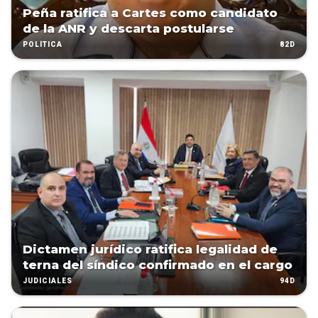
Peña ratifica a Cartes como candidato
de la ANR y descarta postularse
82D
POLÍTICA
Dictamen jurídico ratifica legalidad de
terna del síndico confirmado en el cargo
94D
JUDICIALES