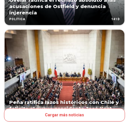
Ovelar ratifica el rechazo absoluto a las
acusaciones de Ostfield y denuncia
injerencia
141D
POLÍTICA
Peña ratifica lazos históricos con Chile y
felicita al nuevo presidente José Kast
Cargar más noticias
148D
POLÍTICA