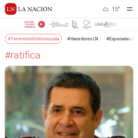
15
°
ESCUCHÁ
TU RADIO
PREFERIDA
#TerremotoEnVenezuela
#Hacedores LN
#Especiales LN
#ratifica