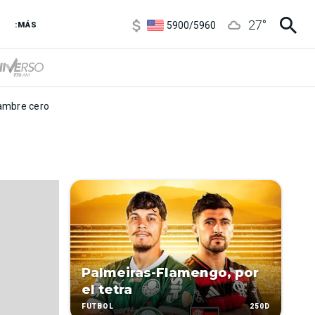
6850
/
7200
27
°
5900
/
5960
:MÁS
1100
/
1160
3,8
/
4
6850
/
7200
5900
/
5960
mbre cero
Palmeiras-Flamengo, por
el tetra
250D
FÚTBOL