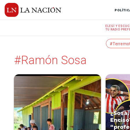
POLÍTIC
ELEGÍ Y
ESCUC
TU RADIO
PREF
#Terremo
#Ramón Sosa
¿Sosa,
Enciso
“profe