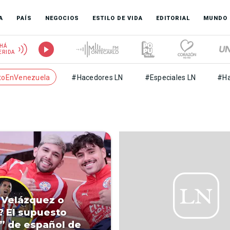
A
PAÍS
NEGOCIOS
ESTILO DE VIDA
EDITORIAL
MUNDO
HÁ
ERIDA
toEnVenezuela
#Hacedores LN
#Especiales LN
#Ha
 Velázquez o
? El supuesto
” de español de