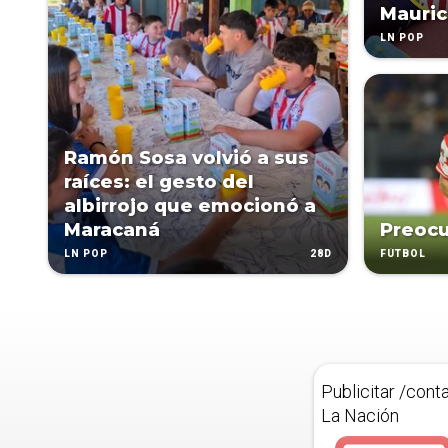
Mauric
LN POP
Ramón Sosa volvió a sus
raíces: el gesto del
albirrojo que emocionó a
Maracaná
Preocu
28D
LN POP
FÚTBOL
Publicitar /cont
La Nación