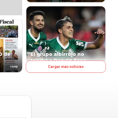
0 de
El grupo albirrojo no
tendrá a Ramón Sosa
Cargar más noticias
149D
303D
FÚTBOL