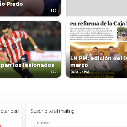
io Prado
42D
LN PM: edición del 1
pan los lesionados
marzo
79D
TAPA LNPM
actar con
Suscribite al mailing.