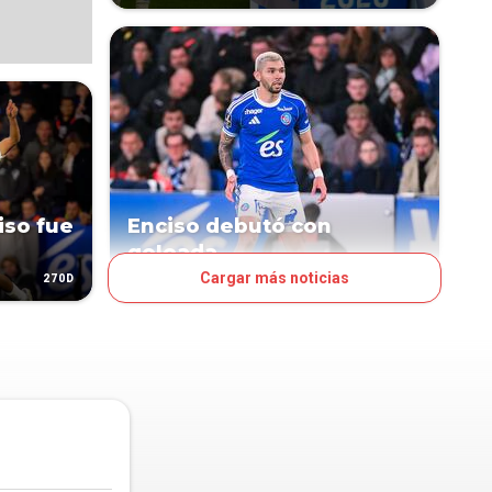
iso fue
Enciso debutó con
goleada
Cargar más noticias
270D
305D
FÚTBOL