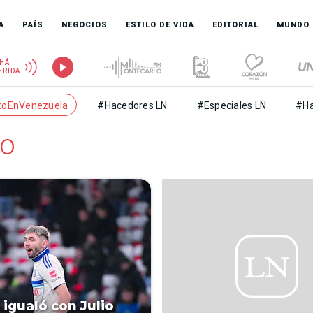
A
PAÍS
NEGOCIOS
ESTILO DE VIDA
EDITORIAL
MUNDO
HÁ
ERIDA
toEnVenezuela
#Hacedores LN
#Especiales LN
#Ha
go
 igualó con Julio