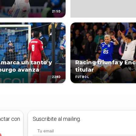
215D
 marca un tanto y
Racing triunfa y Enc
burgo avanza
titular
228D
FÚTBOL
actar con
Suscribite al mailing.