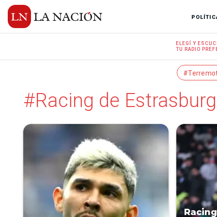
POLÍTIC
ELEGÍ Y
ESCUC
TU RADIO
PREF
#Terremo
#Racing de Estrasbur
Racing