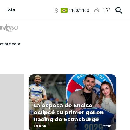
5900
/
5960
13
°
1100
/
1160
:MÁS
3,8
/
4
6850
/
7200
5900
/
5960
mbre cero
La esposa de Enciso
eclipsó su primer gol en
Racing de Estrasburgo
272D
LN POP