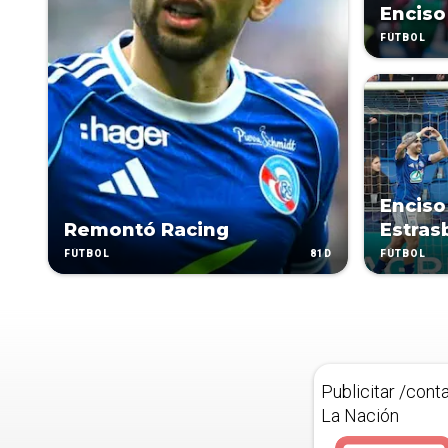
Enciso
FÚTBOL
Enciso
Remontó Racing
Estras
81D
FÚTBOL
FÚTBOL
Publicitar /cont
La Nación