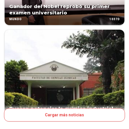
Ganador del Nobel reprobó su primer
examen universitario
1037D
MUNDO
Buscan potenciar la química industrial
Cargar más noticias
1111D
PAÍS