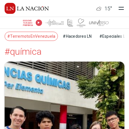
15
°
ESCUCHÁ
TU RADIO
PREFERIDA
#TerremotoEnVenezuela
#Hacedores LN
#Especiales LN
#química