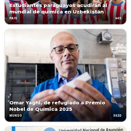
Estudiantes paraguayos acudirán al
mundial de química en Uzbekistán
64D
PAÍS
Omar Yaghi, de refugiado a Premio
Nobel de Química 2025
302D
MUNDO