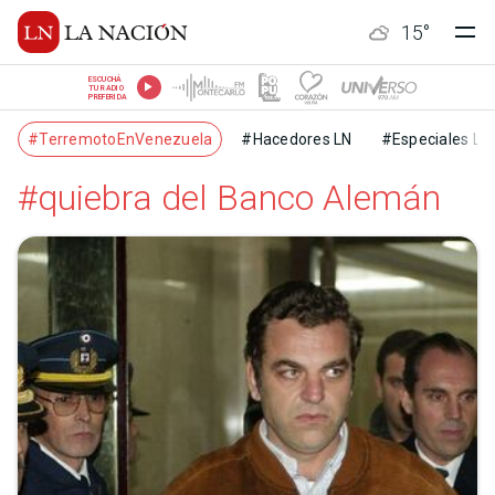
15
°
ESCUCHÁ
TU RADIO
PREFERIDA
#TerremotoEnVenezuela
#Hacedores LN
#Especiales LN
#quiebra del Banco Alemán