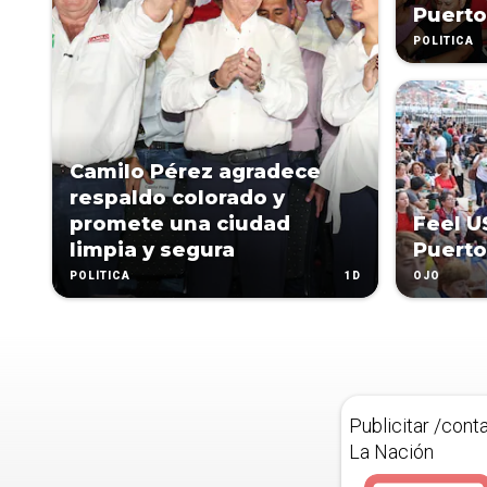
Puerto
POLÍTICA
Camilo Pérez agradece
respaldo colorado y
promete una ciudad
Feel U
limpia y segura
Puerto
1D
POLÍTICA
OJO
Publicitar /cont
La Nación