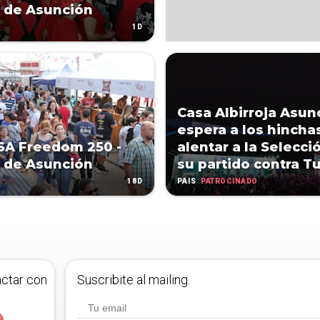
 de Asunción
1D
Casa Albirroja Asun
espera a los hincha
SA Freedom 250 -
alentar a la Selecci
 de Asunción
su partido contra T
18D
PATROCINADO
PAÍS
actar con
Suscribite al mailing.