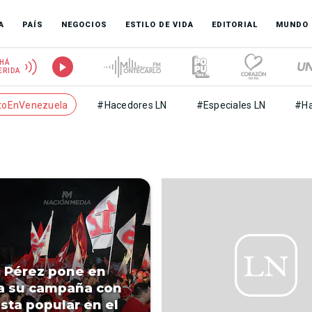
A
PAÍS
NEGOCIOS
ESTILO DE VIDA
EDITORIAL
MUNDO
HÁ
ERIDA
toEnVenezuela
#Hacedores LN
#Especiales LN
#Ha
 Pérez pone en
a su campaña con
esta popular en el