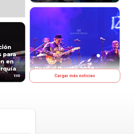
ción
s para
ón en
urquía
Rock al Puerto 2026
Cargar más noticias
50D
74D
OJO