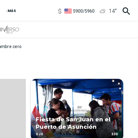
6850
/
7200
14
°
5900
/
5960
:MÁS
1100
/
1160
3,8
/
4
6850
/
7200
5900
/
5960
mbre cero
Fiesta de San Juan en el
Puerto de Asunción
53D
OJO