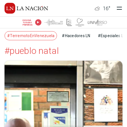
16
°
ESCUCHÁ
TU RADIO
PREFERIDA
#TerremotoEnVenezuela
#Hacedores LN
#Especiales LN
#pueblo natal