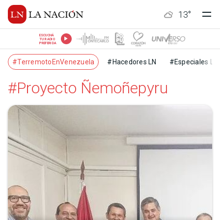
13
°
ESCUCHÁ
TU RADIO
PREFERIDA
#TerremotoEnVenezuela
#Hacedores LN
#Especiales LN
#Proyecto Ñemoñepyru