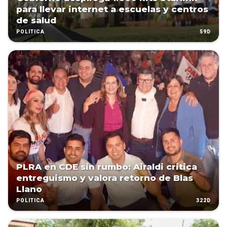
para llevar internet a escuelas y centros
de salud
59D
POLÍTICA
PLRA en CDE sin rumbo: Airaldi critica
entreguismo y valora retorno de Blas
Llano
322D
POLÍTICA