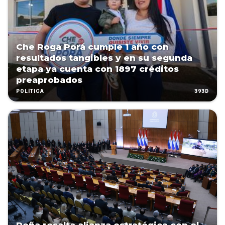
Che Roga Porá cumple 1 año con
resultados tangibles y en su segunda
etapa ya cuenta con 1897 créditos
preaprobados
393D
POLÍTICA