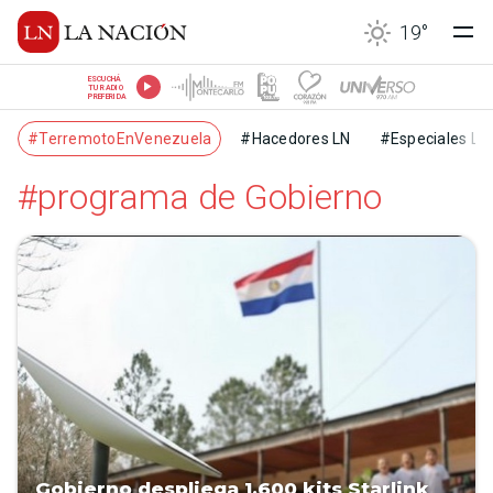
19
°
ESCUCHÁ
TU RADIO
PREFERIDA
#TerremotoEnVenezuela
#Hacedores LN
#Especiales LN
#programa de Gobierno
Gobierno despliega 1.600 kits Starlink