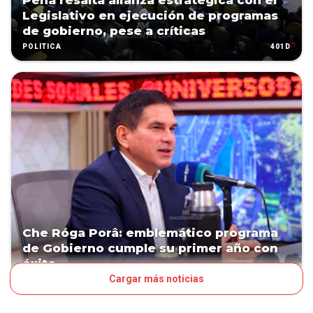
Peña resalta alianza estratégica con el
Legislativo en ejecución de programas
de gobierno, pese a críticas
401D
POLÍTICA
Che Róga Porâ: emblemático programa
de Gobierno cumple su primer año con
éxito
Cargar más noticias
408D
POLÍTICA