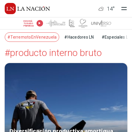
14
°
ESCUCHÁ
TU RADIO
PREFERIDA
#TerremotoEnVenezuela
#Hacedores LN
#Especiales LN
#producto interno bruto
Diversificación productiva amortigua