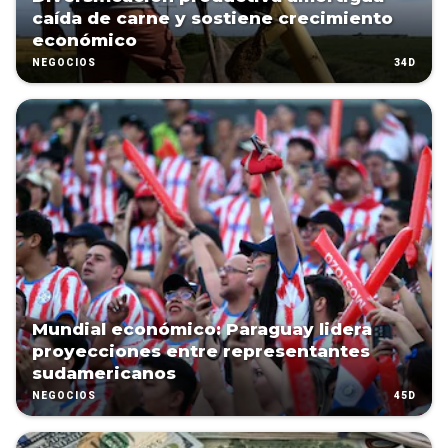
caída de carne y sostiene crecimiento
económico
34D
NEGOCIOS
Mundial económico: Paraguay lidera
proyecciones entre representantes
sudamericanos
45D
NEGOCIOS