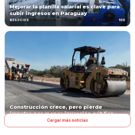
Mejorar la planilla salarial es clave para
subir ingresos en Paraguay
95D
NEGOCIOS
Construcción crece, pero pierde
impulso por menor inversión pública
Cargar más noticias
101D
NEGOCIOS