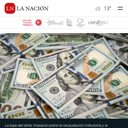
13
°
ESCUCHÁ
TU RADIO
PREFERIDA
La baja del dólar impacta sobre la recaudación tributaria y la