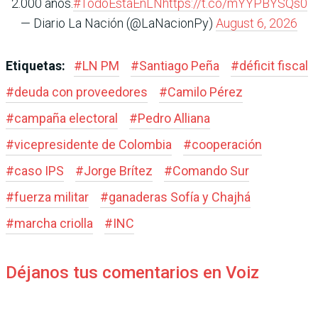
2.000 años.
#TodoEstáEnLN
https://t.co/mYYPBYSQs0
— Diario La Nación (@LaNacionPy)
August 6, 2026
Etiquetas:
#
LN PM
#
Santiago Peña
#
déficit fiscal
#
deuda con proveedores
#
Camilo Pérez
#
campaña electoral
#
Pedro Alliana
#
vicepresidente de Colombia
#
cooperación
#
caso IPS
#
Jorge Brítez
#
Comando Sur
#
fuerza militar
#
ganaderas Sofía y Chajhá
#
marcha criolla
#
INC
Déjanos tus comentarios en Voiz