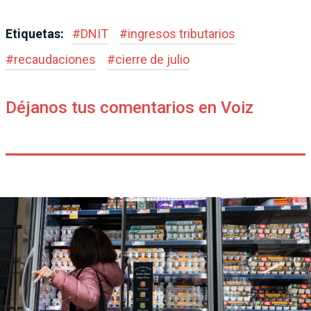
Etiquetas:
#
DNIT
#
ingresos tributarios
#
recaudaciones
#
cierre de julio
Déjanos tus comentarios en Voiz