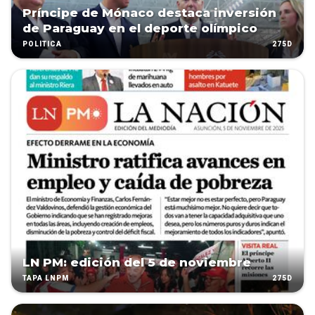
Príncipe de Mónaco destaca inversión
de Paraguay en el deporte olímpico
275D
POLÍTICA
LN PM: edición del 5 de noviembre
275D
TAPA LNPM