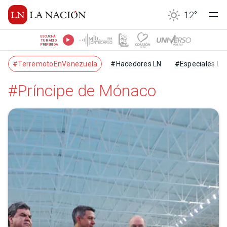
12
°
ESCUCHÁ
TU RADIO
PREFERIDA
#TerremotoEnVenezuela
#Hacedores LN
#Especiales LN
#Príncipe de Mónaco