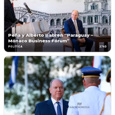
Peña y Alberto II abren “Paraguay –
Mónaco Business Fórum”
276D
POLÍTICA