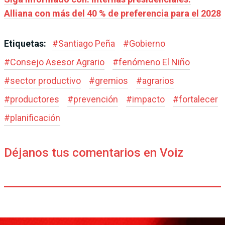
Alliana con más del 40 % de preferencia para el 2028
Etiquetas:
#
Santiago Peña
#
Gobierno
#
Consejo Asesor Agrario
#
fenómeno El Niño
#
sector productivo
#
gremios
#
agrarios
#
productores
#
prevención
#
impacto
#
fortalecer
#
planificación
Déjanos tus comentarios en Voiz