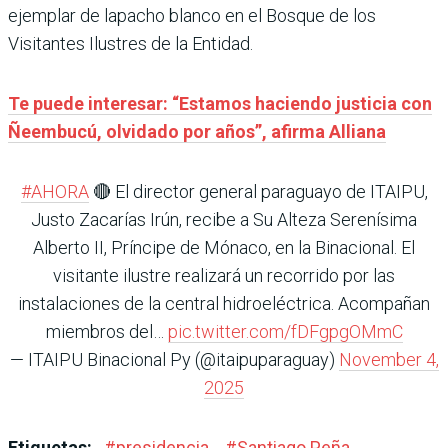
ejemplar de lapacho blanco en el Bosque de los
Visitantes Ilustres de la Entidad.
Te puede interesar: “Estamos haciendo justicia con
Ñeembucú, olvidado por años”, afirma Alliana
#AHORA
🔴 El director general paraguayo de ITAIPU,
Justo Zacarías Irún, recibe a Su Alteza Serenísima
Alberto II, Príncipe de Mónaco, en la Binacional. El
visitante ilustre realizará un recorrido por las
instalaciones de la central hidroeléctrica. Acompañan
miembros del…
pic.twitter.com/fDFgpgOMmC
— ITAIPU Binacional Py (@itaipuparaguay)
November 4,
2025
Etiquetas:
#
presidencia
#
Santiago Peña