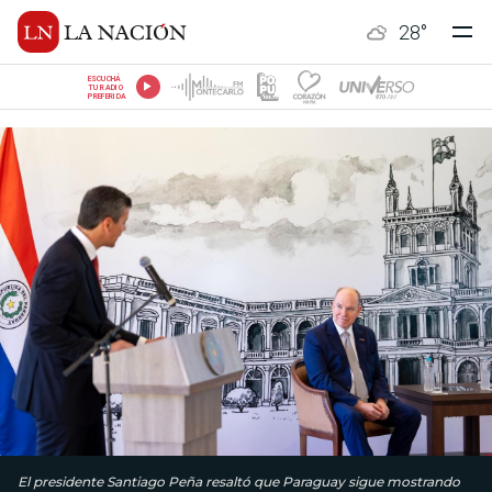
28
°
ESCUCHÁ
TU RADIO
PREFERIDA
El presidente Santiago Peña resaltó que Paraguay sigue mostrando