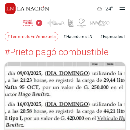
24
°
ESCUCHÁ
TU RADIO
PREFERIDA
#TerremotoEnVenezuela
#Hacedores LN
#Especiales LN
#Prieto pagó combustible