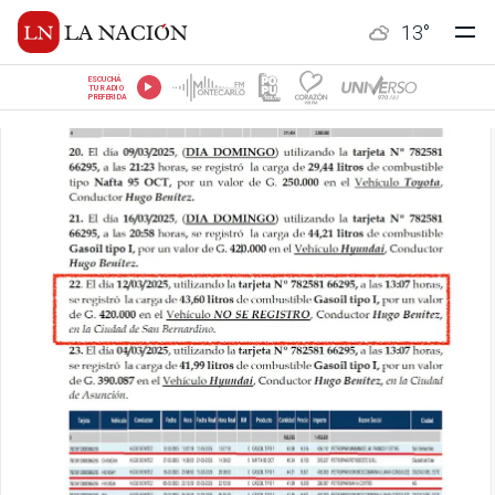
13
°
ESCUCHÁ
TU RADIO
PREFERIDA