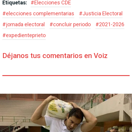
Etiquetas:
#
Elecciones CDE
#
elecciones complementarias
#
Justicia Electoral
#
jornada electoral
#
concluir periodo
#
2021-2026
#
expedienteprieto
Déjanos tus comentarios en Voiz