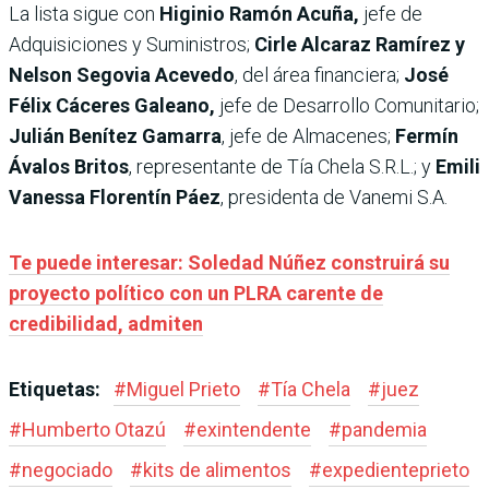
La lista sigue con
Higinio Ramón Acuña,
jefe de
Adquisiciones y Suministros;
Cirle Alcaraz Ramírez y
Nelson Segovia Acevedo
, del área financiera;
José
Félix Cáceres Galeano,
jefe de Desarrollo Comunitario;
Julián Benítez Gamarra
, jefe de Almacenes;
Fermín
Ávalos Britos
, representante de Tía Chela S.R.L.; y
Emili
Vanessa Florentín Páez
, presidenta de Vanemi S.A.
Te puede interesar: Soledad Núñez construirá su
proyecto político con un PLRA carente de
credibilidad, admiten
Etiquetas:
#
Miguel Prieto
#
Tía Chela
#
juez
#
Humberto Otazú
#
exintendente
#
pandemia
#
negociado
#
kits de alimentos
#
expedienteprieto