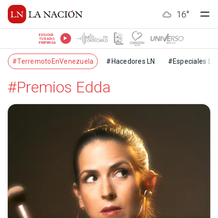
16
°
ESCUCHÁ
TU RADIO
PREFERIDA
#TerremotoEnVenezuela
#Hacedores LN
#Especiales LN
#Premios Edda