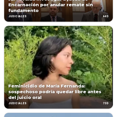
Encarnación por anular remate sin
fundamento
64D
JUDICIALES
Feminicidio de María Fernanda:
sospechoso podría quedar libre antes
del juicio oral
73D
JUDICIALES