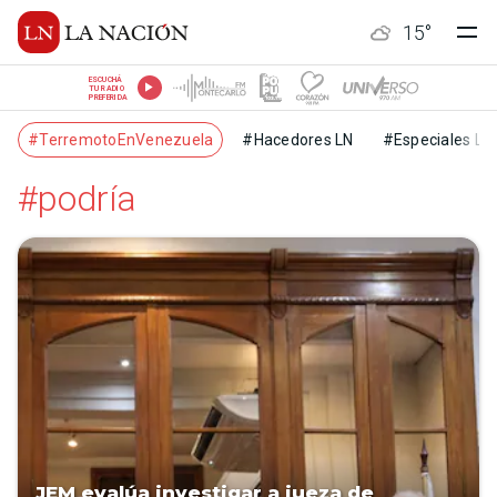
15
°
ESCUCHÁ
TU RADIO
PREFERIDA
#TerremotoEnVenezuela
#Hacedores LN
#Especiales LN
#podría
JEM evalúa investigar a jueza de