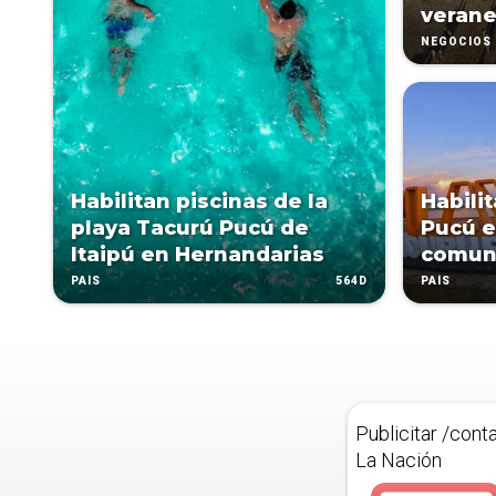
veran
NEGOCIOS
Habilitan piscinas de la
Habili
playa Tacurú Pucú de
Pucú e
Itaipú en Hernandarias
comun
564D
PAÍS
PAÍS
Publicitar /cont
La Nación