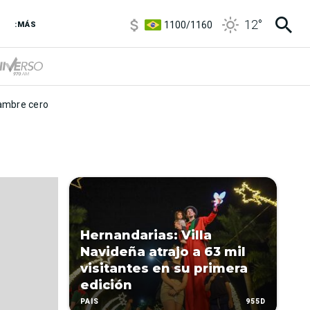
5900
/
5960
12
°
1100
/
1160
:MÁS
3,8
/
4
6850
/
7200
5900
/
5960
mbre cero
Hernandarias: Villa
Navideña atrajo a 63 mil
visitantes en su primera
edición
955D
PAÍS