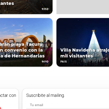
eantes
935D
tarán playa Tacurú
n convenio con la
Villa Navideña atraj
a de Hernandarias
mil visitantes
949D
PAÍS
actar con
Suscribite al mailing.