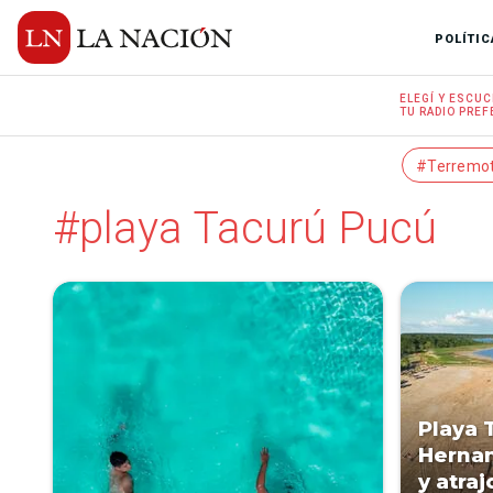
POLÍTIC
ELEGÍ Y
ESCUC
TU RADIO
PREF
#Terremo
#playa Tacurú Pucú
Playa 
Hernan
y atraj