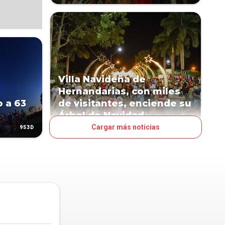
Villa Navideña de
Hernandarias, con miles
o a 63
de visitantes, enciende su
Árbol de Navidad
Cargar más noticias
953D
965D
NEGOCIOS