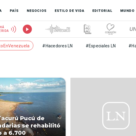
A
PAÍS
NEGOCIOS
ESTILO DE VIDA
EDITORIAL
MUNDO
HÁ
ERIDA
toEnVenezuela
#Hacedores LN
#Especiales LN
#Ha
Tacurú Pucú de
darias se rehabilitó
o a 6.700