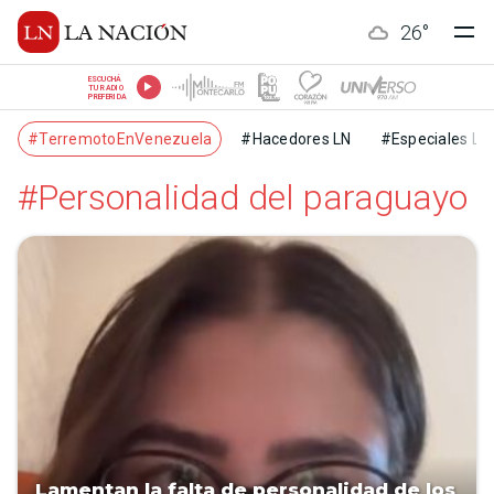
26
°
ESCUCHÁ
TU RADIO
PREFERIDA
#TerremotoEnVenezuela
#Hacedores LN
#Especiales LN
#Personalidad del paraguayo
Lamentan la falta de personalidad de los