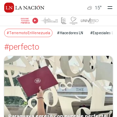
15
°
ESCUCHÁ
TU RADIO
PREFERIDA
#TerremotoEnVenezuela
#Hacedores LN
#Especiales LN
#perfecto
Paraguaya egresó con puntaje perfecto