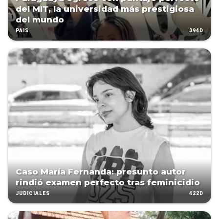
del MIT, la universidad más prestigiosa
del mundo
394D
PAÍS
Caso María Fernanda: presunto autor
rindió examen perfecto tras feminicidio
422D
JUDICIALES