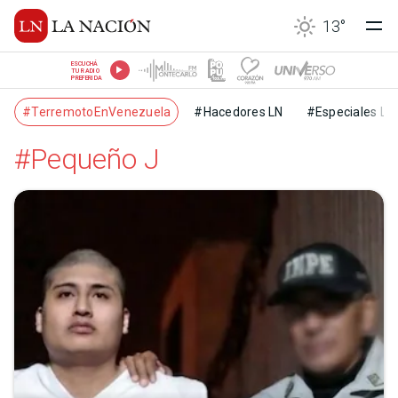
13
°
ESCUCHÁ
TU RADIO
PREFERIDA
#TerremotoEnVenezuela
#Hacedores LN
#Especiales LN
#Pequeño J