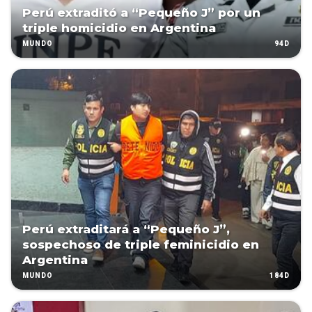
Perú extraditó a “Pequeño J” por un
triple homicidio en Argentina
94D
MUNDO
Perú extraditará a “Pequeño J”,
sospechoso de triple feminicidio en
Argentina
184D
MUNDO