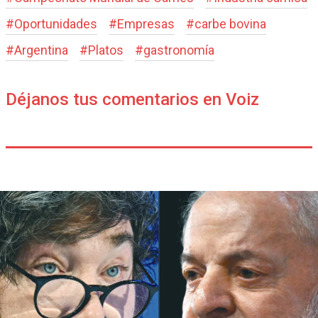
#
Oportunidades
#
Empresas
#
carbe bovina
#
Argentina
#
Platos
#
gastronomía
Déjanos tus comentarios en Voiz