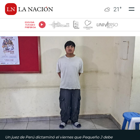
21
°
ESCUCHÁ
TU RADIO
PREFERIDA
Un juez de Perú dictaminó el viernes que Pequeño J debe