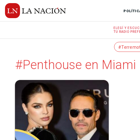
POLÍTIC
ELEGÍ Y
ESCUC
TU RADIO
PREF
#Terremo
#Penthouse en Miami