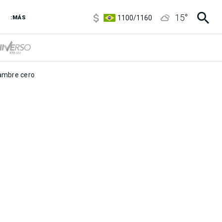
5900
/
5960
15
°
1100
/
1160
:MÁS
3,8
/
4
6850
/
7200
5900
/
5960
mbre cero