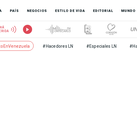
A
PAÍS
NEGOCIOS
ESTILO DE VIDA
EDITORIAL
MUNDO
HÁ
ERIDA
toEnVenezuela
#Hacedores LN
#Especiales LN
#Ha