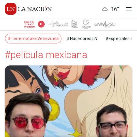
16
°
ESCUCHÁ
TU RADIO
PREFERIDA
#TerremotoEnVenezuela
#Hacedores LN
#Especiales LN
#película mexicana