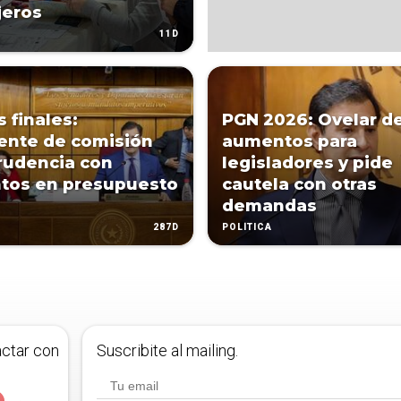
jeros
11D
 finales:
PGN 2026: Ovelar d
ente de comisión
aumentos para
rudencia con
legisladores y pide
tos en presupuesto
cautela con otras
demandas
287D
POLÍTICA
actar con
Suscribite al mailing.