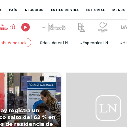
A
PAÍS
NEGOCIOS
ESTILO DE VIDA
EDITORIAL
MUNDO
HÁ
ERIDA
toEnVenezuela
#Hacedores LN
#Especiales LN
#Ha
ay registra un
ico salto del 62 % en
s de residencia de