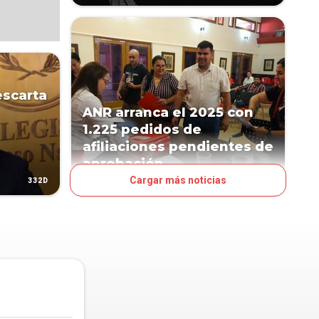
escarta
ANR arranca el 2025 con
1.225 pedidos de
afiliaciones pendientes de
aprobación
Cargar más noticias
332D
582D
POLÍTICA