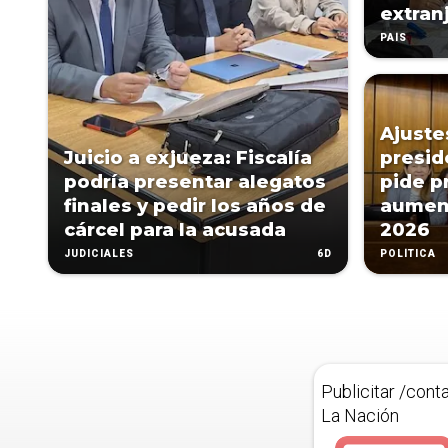
extran
PAÍS
Ajustes
Juicio a exjueza: Fiscalía
presid
podría presentar alegatos
pide p
finales y pedir los años de
aumen
cárcel para la acusada
2026
6D
JUDICIALES
POLÍTICA
Publicitar /cont
La Nación