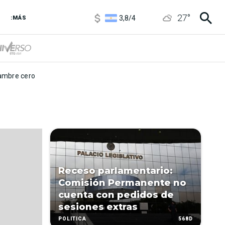
1100
/
1160
27
°
3,8
/
4
:MÁS
6850
/
7200
5900
/
5960
mbre cero
Receso parlamentario:
Comisión Permanente no
cuenta con pedidos de
sesiones extras
568D
POLÍTICA