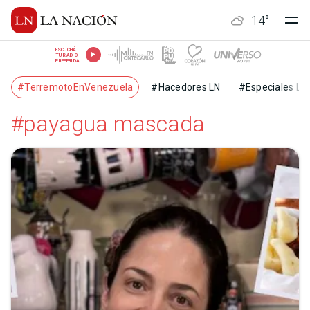
14
°
ESCUCHÁ
TU RADIO
PREFERIDA
#TerremotoEnVenezuela
#Hacedores LN
#Especiales LN
#payagua mascada