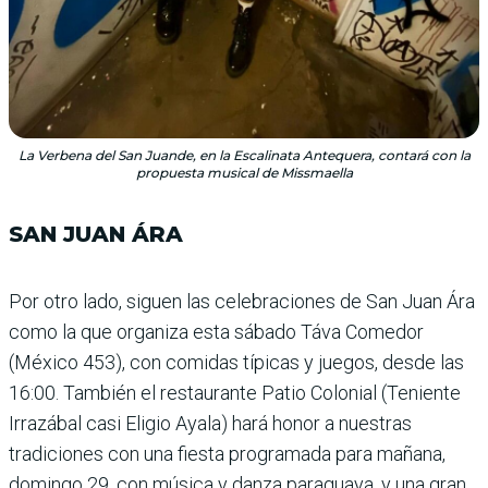
La Verbena del San Juande, en la Escalinata Antequera, contará con la
propuesta musical de Missmaella
SAN JUAN ÁRA
Por otro lado, siguen las cele­braciones de San Juan Ára
como la que organiza esta sábado Táva Comedor
(México 453), con comidas típicas y jue­gos, desde las
16:00. También el restaurante Patio Colo­nial (Teniente
Irrazábal casi Eli­gio Ayala) hará honor a nues­tras
tradiciones con una fiesta programada para mañana,
domingo 29, con música y danza paraguaya, y una gran