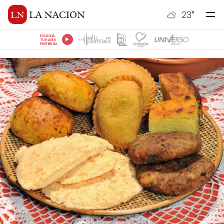
23
°
ESCUCHÁ
TU RADIO
PREFERIDA