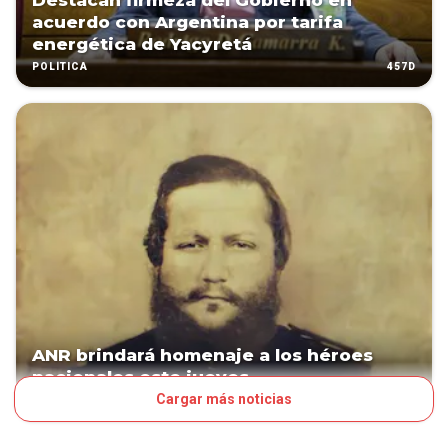
Destacan firmeza del Gobierno en
acuerdo con Argentina por tarifa
energética de Yacyretá
457D
POLÍTICA
ANR brindará homenaje a los héroes
nacionales este jueves
Cargar más noticias
527D
POLÍTICA