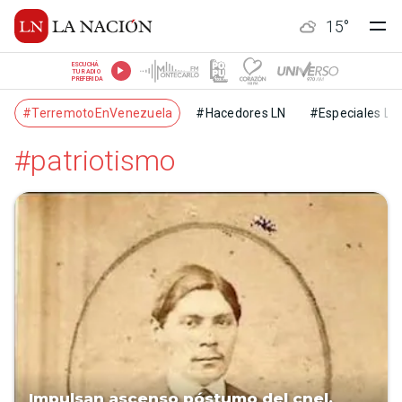
15
°
ESCUCHÁ
TU RADIO
PREFERIDA
#TerremotoEnVenezuela
#Hacedores LN
#Especiales LN
#patriotismo
Impulsan ascenso póstumo del cnel.