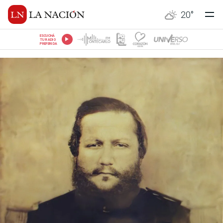
20
°
ESCUCHÁ
TU RADIO
PREFERIDA