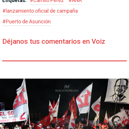
Etiquetas:
#
Camilo Pérez
#
ANR
#
lanzamiento oficial de campaña
#
Puerto de Asunción
Déjanos tus comentarios en Voiz