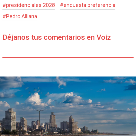
#
presidenciales 2028
#
encuesta preferencia
#
Pedro Alliana
Déjanos tus comentarios en Voiz