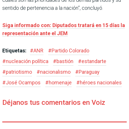
sentido de pertenencia a la nación”, concluyó.
Siga informado con: Diputados tratará en 15 días la
representación ante el JEM
Etiquetas:
#
ANR
#
Partido Colorado
#
nucleación política
#
bastión
#
estandarte
#
patriotismo
#
nacionalismo
#
Paraguay
#
José Ocampos
#
homenaje
#
héroes nacionales
Déjanos tus comentarios en Voiz