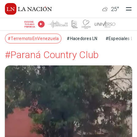
25
°
ESCUCHÁ
TU RADIO
PREFERIDA
#TerremotoEnVenezuela
#Hacedores LN
#Especiales LN
#Paraná Country Club