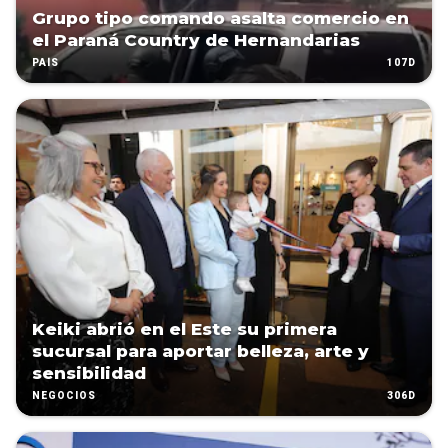
Grupo tipo comando asalta comercio en
el Paraná Country de Hernandarias
107D
PAÍS
Keiki abrió en el Este su primera
sucursal para aportar belleza, arte y
sensibilidad
306D
NEGOCIOS