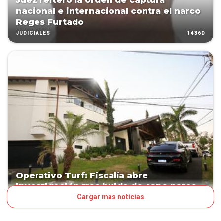
Juez reiteró la orden de captura
nacional e internacional contra el narco
Reges Furtado
1436D
JUDICIALES
Operativo Turf: Fiscalía abre
investigación tras huida de capo narco
Cargar más noticias
1628D
PAÍS