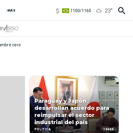
5900
/
5960
23
°
1100
/
1160
:MÁS
3,6
/
3,9
6850
/
7200
5900
/
5960
mbre cero
Paraguay y Japón
desarrollan acuerdo para
reimpulsar el sector
industrial del país
1045D
POLÍTICA