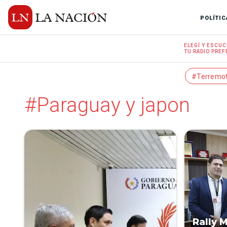
POLÍTIC
ELEGÍ Y
ESCUC
TU RADIO
PREF
#Terremo
#Paraguay y japon
Rally 