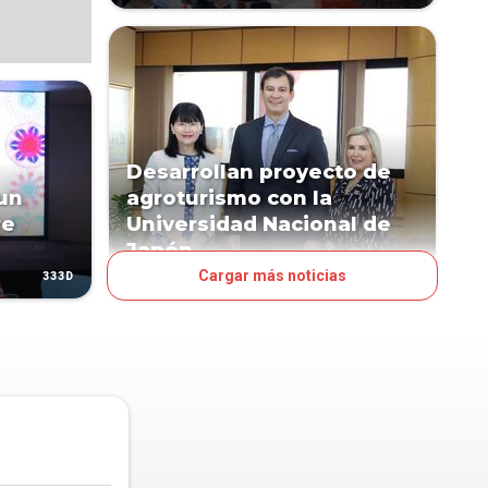
Desarrollan proyecto de
 un
agroturismo con la
re
Universidad Nacional de
Japón
Cargar más noticias
333D
1052D
POLÍTICA