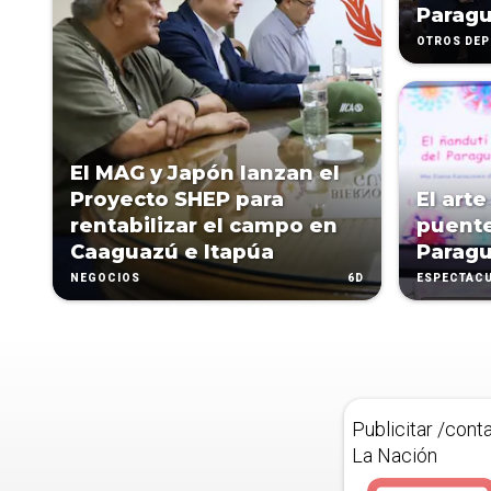
Paragu
OTROS DE
El MAG y Japón lanzan el
Proyecto SHEP para
El arte
rentabilizar el campo en
puente
Caaguazú e Itapúa
Paragu
6D
NEGOCIOS
ESPECTÁC
Publicitar /cont
La Nación