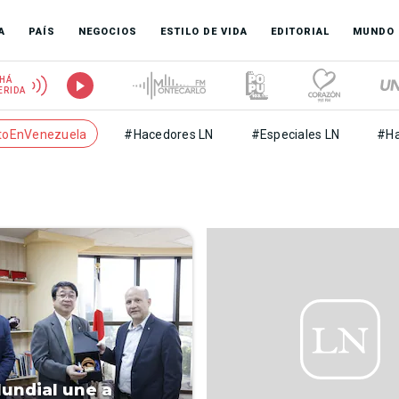
A
PAÍS
NEGOCIOS
ESTILO DE VIDA
EDITORIAL
MUNDO
HÁ
ERIDA
toEnVenezuela
#Hacedores LN
#Especiales LN
#Ha
Mundial une a