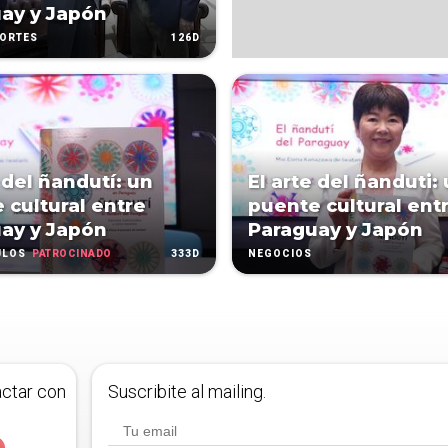
ay y Japón
126D
PORTES
 del ñandutí: un
El arte del ñanduti:
 cultural entre
puente cultural ent
ay y Japón
Paraguay y Japón
PATROCINADO
333D
ULOS
NEGOCIOS
actar con
Suscribite al mailing.