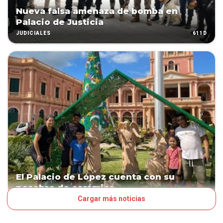
Nueva falsa amenaza de bomba en
Palacio de Justicia
611D
JUDICIALES
El Palacio de López cuenta con su
pesebre de cerámica
Cargar más noticias
971D
PAÍS