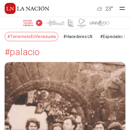
23
°
ESCUCHÁ
TU RADIO
PREFERIDA
#TerremotoEnVenezuela
#Hacedores LN
#Especiales LN
#palacio