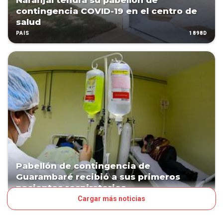
Naranjal tendrá su pabellón de
contingencia COVID-19 en el centro de
salud
1898D
PAÍS
Pabellón de contingencia de
Guarambaré recibió a sus primeros
pacientes respiratorios
Cargar más noticias
1924D
PAÍS