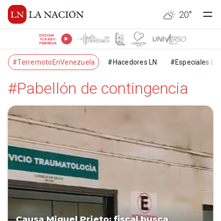
20
°
ESCUCHÁ
TU RADIO
PREFERIDA
#TerremotoEnVenezuela
#Hacedores LN
#Especiales LN
#Pabellón de contingencia
Causa Miguel Prieto: fiscal busca