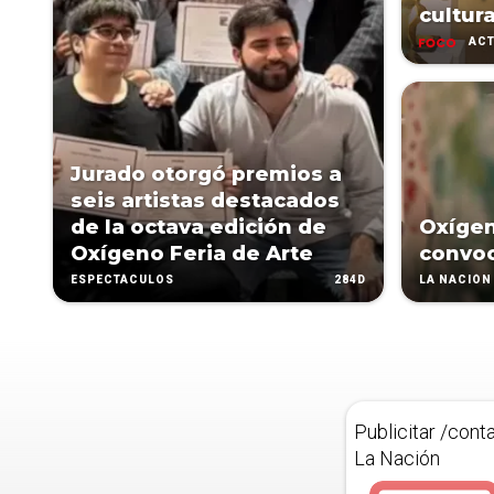
cultura
ACT
Jurado otorgó premios a
seis artistas destacados
de la octava edición de
Oxígen
Oxígeno Feria de Arte
convoc
284D
ESPECTÁCULOS
LA NACIÓN 
Publicitar /cont
La Nación