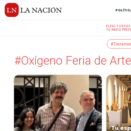
POLÍTIC
ELEGÍ Y
ESCUC
TU RADIO
PREF
#Terremo
#Oxígeno Feria de Art
Tu esp