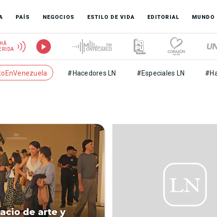
A
PAÍS
NEGOCIOS
ESTILO DE VIDA
EDITORIAL
MUNDO
HÁ
ERIDA
toEnVenezuela
#Hacedores LN
#Especiales LN
#Ha
e
acio de arte y