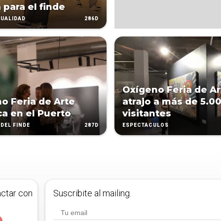
 para el finde
286D
UALIDAD
Oxígeno Feria de Ar
o Feria de Arte
atrajo a más de 5.0
a en el Puerto
visitantes
287D
DEL FINDE
ESPECTÁCULOS
actar con
Suscribite al mailing.