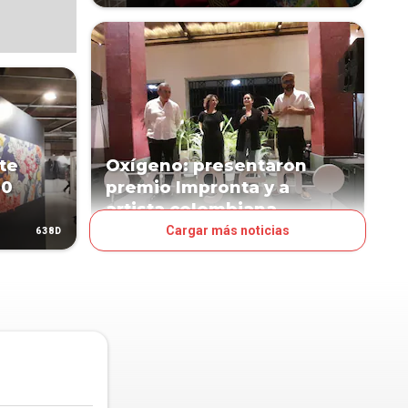
te
Oxígeno: presentaron
00
premio Impronta y a
artista colombiana
Cargar más noticias
638D
658D
ESPECTÁCULOS