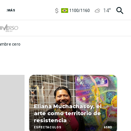
5900
/
5960
14
°
1100
/
1160
:MÁS
3,8
/
4
6850
/
7200
5900
/
5960
mbre cero
Eliana Muchachasoy, el
arte como territorio de
resistencia
658D
ESPECTÁCULOS