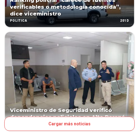
Ranking policial “carece de fuentes
verificables o metodología conocida”,
dice viceministro
201D
POLÍTICA
Viceministro de Seguridad verificó
dependencias policiales en Alto Paraná
Cargar más noticias
321D
POLÍTICA