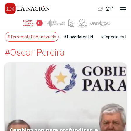
21
°
ESCUCHÁ
TU RADIO
PREFERIDA
#TerremotoEnVenezuela
#Hacedores LN
#Especiales LN
#Oscar Pereira
Cambios son para profundizar la