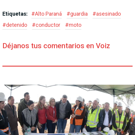
Etiquetas:
#
Alto Paraná
#
guardia
#
asesinado
#
detenido
#
conductor
#
moto
Déjanos tus comentarios en Voiz