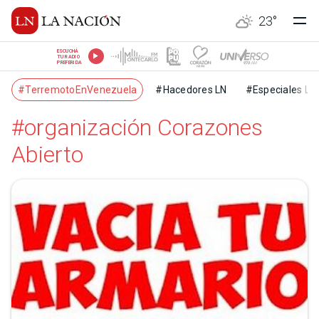
23
°
ESCUCHÁ
TU RADIO
PREFERIDA
#TerremotoEnVenezuela
#Hacedores LN
#Especiales LN
#organización Corazones
Abierto