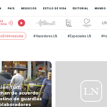
A
PAÍS
NEGOCIOS
ESTILO DE VIDA
EDITORIAL
MUNDO
HÁ
ERIDA
toEnVenezuela
#Hacedores LN
#Especiales LN
#Ha
ión Turf:
chan de acuerdo
stino de guardias
olaboradores