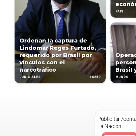
econó
PAÍS
Ordenan la captura de
Lindomar Reges Furtado,
requerido por Brasil por
Operac
vínculos con el
person
narcotráfico
Brasil
1628D
JUDICIALES
MUNDO
Publicitar /cont
La Nación