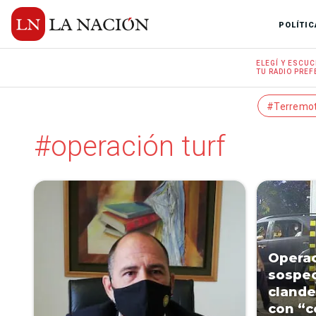
POLÍTIC
ELEGÍ Y
ESCUC
TU RADIO
PREF
#Terremo
#operación turf
Operac
sospe
clande
con “c