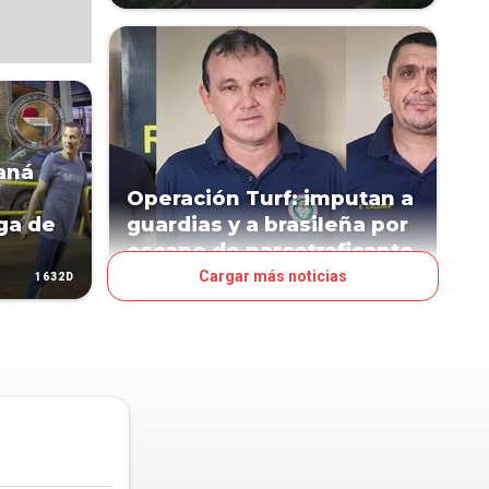
aná
Operación Turf: imputan a
ga de
guardias y a brasileña por
escape de narcotraficante
Cargar más noticias
1632D
1633D
JUDICIALES