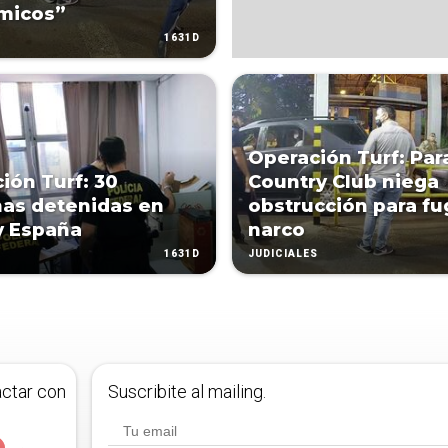
micos”
1631D
Operación Turf: Par
ión Turf: 30
Country Club niega
as detenidas en
obstrucción para fu
 y España
narco
1631D
JUDICIALES
actar con
Suscribite al mailing.