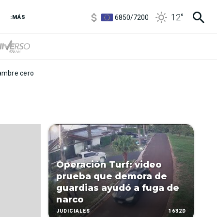
3,8
/
4
12
°
6850
/
7200
:MÁS
5900
/
5960
mbre cero
Operación Turf: video
prueba que demora de
guardias ayudó a fuga de
narco
1632D
JUDICIALES