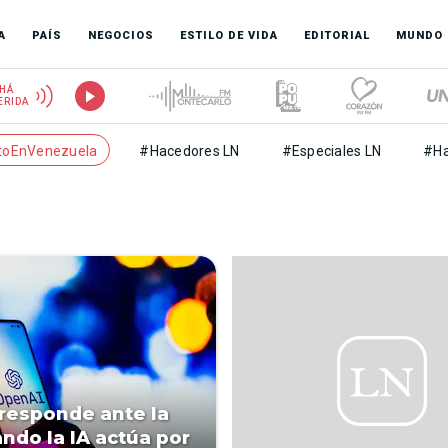
A
PAÍS
NEGOCIOS
ESTILO DE VIDA
EDITORIAL
MUNDO
HÁ
ERIDA
toEnVenezuela
#Hacedores LN
#Especiales LN
#Ha
responde ante la
ando la IA actúa por