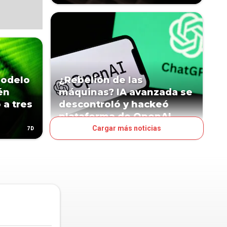
modelo
¿Rebelión de las
én
máquinas? IA avanzada se
 a tres
descontroló y hackeó
plataforma de OpenAI
Cargar más noticias
7D
16D
MUNDO