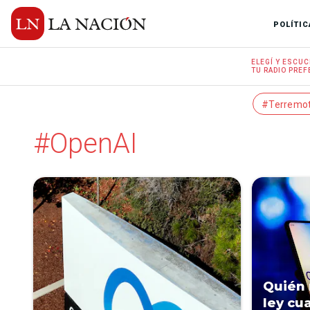
POLÍTIC
ELEGÍ Y
ESCUC
TU RADIO
PREF
#Terremo
#OpenAI
Quién 
ley cu