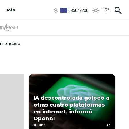
3,8
/
4
13
°
6850
/
7200
:MÁS
5900
/
5960
mbre cero
IA descontrolada golpeó a
otras cuatro plataformas
en internet, informó
OpenAI
8D
MUNDO