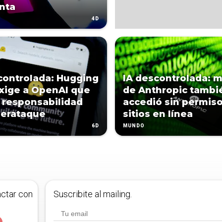
nta
4D
controlada: Hugging
IA descontrolada: 
xige a OpenAI que
de Anthropic tambi
responsabilidad
accedió sin permiso
berataque
sitios en línea
6D
MUNDO
actar con
Suscribite al mailing.