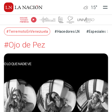
15
°
ESCUCHÁ
TU RADIO
PREFERIDA
#TerremotoEnVenezuela
#Hacedores LN
#Especiales LN
#Ojo de Pez