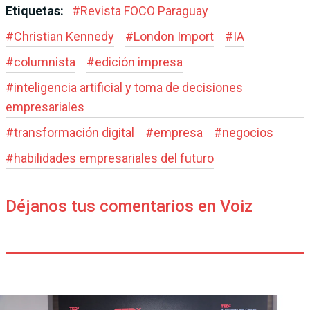
Etiquetas:
#
Revista FOCO Paraguay
#
Christian Kennedy
#
London Import
#
IA
#
columnista
#
edición impresa
#
inteligencia artificial y toma de decisiones
empresariales
#
transformación digital
#
empresa
#
negocios
#
habilidades empresariales del futuro
Déjanos tus comentarios en Voiz