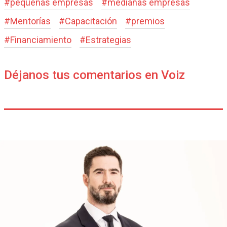
#
pequeñas empresas
#
medianas empresas
#
Mentorías
#
Capacitación
#
premios
#
Financiamiento
#
Estrategias
Déjanos tus comentarios en Voiz