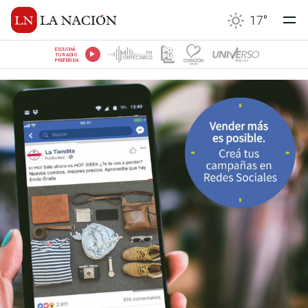
17
°
ESCUCHÁ
TU RADIO
PREFERIDA